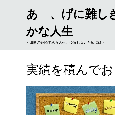
あゝ、げに難し
かな人生
＜決断の連続である人生、後悔しないためには＞
実績を積んでお